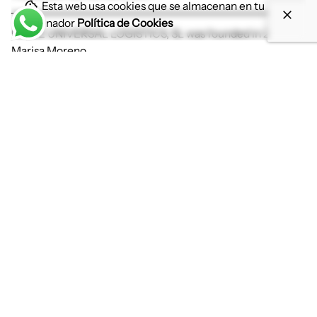
Esta web usa cookies que se almacenan en tu
ordenador
Política de Cookies
ILLICE UNIVERSAL LOGISTICS, SL was founded in 2005 by
Marisa Moreno.
We are headquartered in Elche, province of Alicante, Spain,
a strategic location to offer coverage anywhere in the
world, either by land, sea or air.
INFORMACIÓN DE CONTACTO
C/ Camilo Flammarion, Nº 35 Entlo. Puerta 2
03201 Elche. Alicante (SPAIN)
(+34) 965 450 702
FAX: (+34) 965 450 732
info@illiceuniversal.com