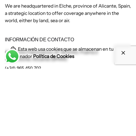
We are headquartered in Elche, province of Alicante, Spain,
a strategic location to offer coverage anywhere in the
world, either by land, sea or air.
INFORMACIÓN DE CONTACTO
Esta web usa cookies que se almacenan en tu
C/ Camilo Flammarion, Nº 35 Entlo. Puerta 2
ordenador
Política de Cookies
03201 Elche. Alicante (SPAIN)
(+34) 965 450 702
FAX: (+34) 965 450 732
info@illiceuniversal.com
Horario de Oficina//Business Hours