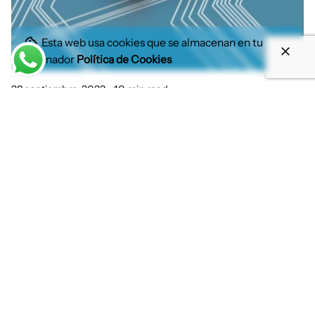
Esta web usa cookies que se almacenan en tu
ordenador
Política de Cookies
28 septiembre, 2023
10 min read
La Inteligencia Artificial un aliado
imprescindible para la labor de los
transitarios
Actualidad Illice Universal Logistics
Illice noticias
Posted by
Marisa