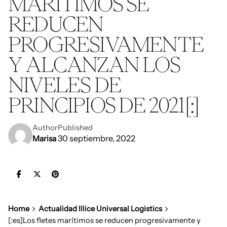
MARÍTIMOS SE
REDUCEN
PROGRESIVAMENTE
Y ALCANZAN LOS
NIVELES DE
PRINCIPIOS DE 2021[:]
Author
Published
30 septiembre, 2022
Marisa
Home
Actualidad Illice Universal Logistics
[:es]Los fletes marítimos se reducen progresivamente y