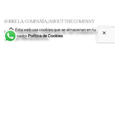
SOBRE LA COMPAÑÍA//ABOUT THE COMPANY
Esta web usa cookies que se almacenan en tu
ILLICE UNIVERSAL LOGISTICS, SL fue fundada en el año
ordenador
Política de Cookies
2005 por Marisa Moreno.
Tenemos la sede en Elche, punto estratégico desde donde
ofrecemos cobertura desde y hacia cualquier punto del
mundo por tierra, mar y aire.
ILLICE UNIVERSAL LOGISTICS, SL was founded in 2005 by
Marisa Moreno.
We are headquartered in Elche, province of Alicante, Spain,
a strategic location to offer coverage anywhere in the
world, either by land, sea or air.